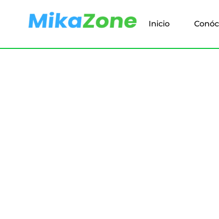
Ir
al
Inicio
Conóc
contenido
S