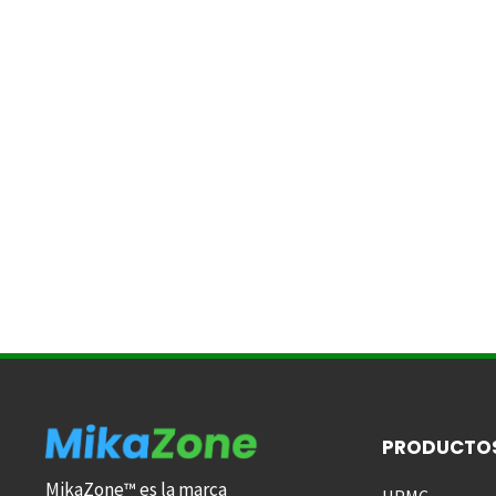
PRODUCTO
MikaZone™ es la marca