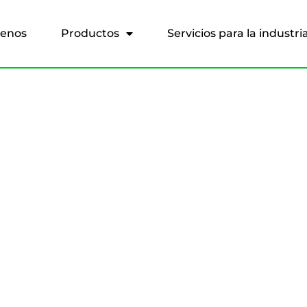
enos
Productos
Servicios para la industri
Contáctanos
i tienes alguna pregunta, siempre estamos listos para ayudart