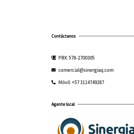
Contáctanos
PBX: 578-2700305
comercial@sinergiaq.com
Móvil: +57 3114749287
Agente local