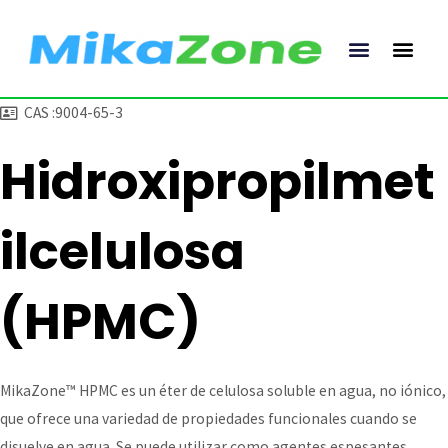
Ir
al
contenido
CAS :9004-65-3
Hidroxipropilmet
ilcelulosa
(HPMC)
MikaZone™ HPMC es un éter de celulosa soluble en agua, no iónico,
que ofrece una variedad de propiedades funcionales cuando se
disuelve en agua. Se puede utilizar como agentes espesantes,