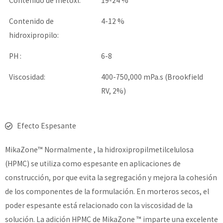
Contenido de metoxi:
19-24 %
Contenido de
4-12 %
hidroxipropilo:
PH :
6-8
Viscosidad:
400-750,000 mPa.s (Brookfield
RV, 2%)
Efecto Espesante
MikaZone™ Normalmente , la hidroxipropilmetilcelulosa
(HPMC) se utiliza como espesante en aplicaciones de
construcción, por que evita la segregación y mejora la cohesión
de los componentes de la formulación. En morteros secos, el
poder espesante está relacionado con la viscosidad de la
solución. La adición HPMC de MikaZone ™ imparte una excelente