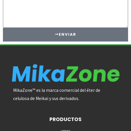
l
e
l
c
U
t
s
ENVIAR
M
o
r
e
MikaZone™ es la marca comercial del éter de
celulosa de Meikai y sus derivados.
PRODUCTOS